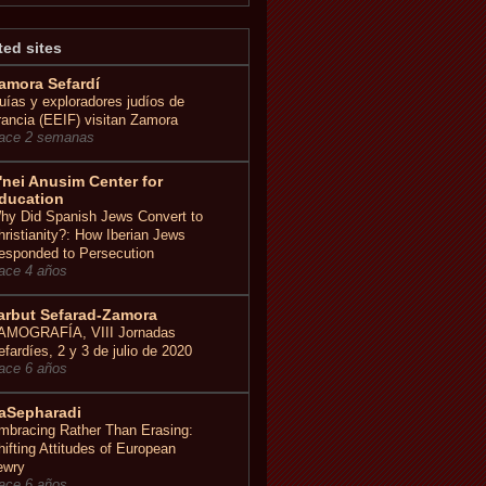
ted sites
amora Sefardí
uías y exploradores judíos de
rancia (EEIF) visitan Zamora
ace 2 semanas
'nei Anusim Center for
ducation
hy Did Spanish Jews Convert to
hristianity?: How Iberian Jews
esponded to Persecution
ace 4 años
arbut Sefarad-Zamora
AMOGRAFÍA, VIII Jornadas
efardíes, 2 y 3 de julio de 2020
ace 6 años
aSepharadi
mbracing Rather Than Erasing:
hifting Attitudes of European
ewry
ace 6 años