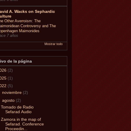
avid A. Wacks on Sephardic
ulture
he Other Averroism: The
aimonidean Controversy and The
openhagen Maimonides
ace 7 años
Mostrar todo
ivo de la página
026
(2)
025
(1)
022
(5)
►
noviembre
(2)
▼
agosto
(2)
Tomado de Radio
Sefarad Audio
Zamora in the map of
Sefarad. Conference
Proceedin...