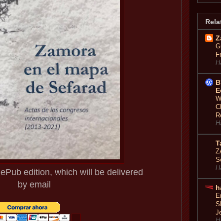
Rela
Z
G
F
H
B
E
W
C
R
H
T
Z
S
H
Pub edition, which will be delivered
by email
h
E
S
J
H