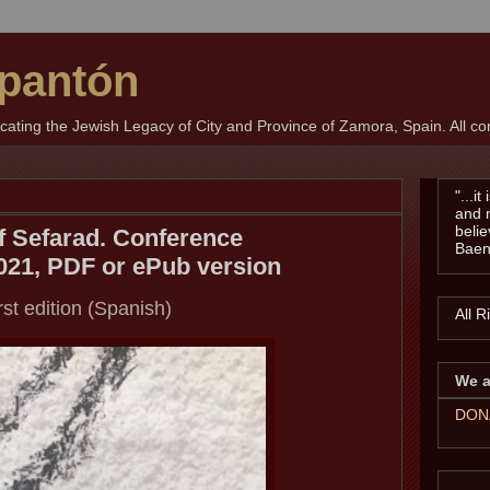
pantón
ting the Jewish Legacy of City and Province of Zamora, Spain. All con
"...i
and 
belie
f Sefarad. Conference
Baen
021, PDF or ePub version
rst edition (Spanish)
All 
We a
DON