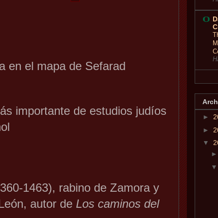
D
C
T
M
C
H
a en el mapa de Sefarad
Arch
́s importante de estudios judíos
►
2
ol
►
2
▼
2
1360-1463), rabino de Zamora y
 León, autor de
Los caminos del