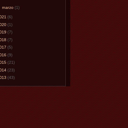
►
marzo
(1)
021
(6)
020
(1)
019
(7)
018
(7)
017
(5)
016
(9)
015
(21)
014
(23)
013
(43)