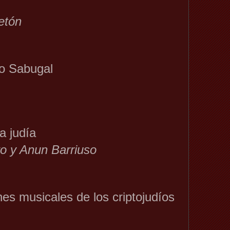
tón
do Sabugal
 judía
ro y Anun Barriuso
nes musicales de los criptojudíos