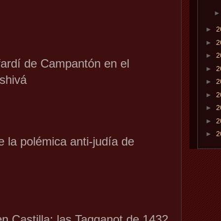
►
2
►
2
►
2
fardí de Campantón en el
►
2
shivá
►
2
►
2
►
2
►
2
►
2
 la polémica anti-judía de
n Castilla: las Taqqanot de 1432